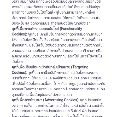
เหมาะสมมากขึ้น อีกทั้งเพื่อรวบรวมข้อมูลทางสถิติเกี่ยวกับวิธี
การเข้าและพฤติกรรมการเยี่ยมชมเว็บไซต์ ซึ่งจะช่วยปรับปรุง
การทำงานของเว็บไซต์โดยให้ผู้ใช้งานสามารถค้นหาสิ่งที่
ต้องการได้อย่างง่ายดาย และช่วยให้เราเข้าใจถึงความสนใจ
ของผู้ใช้ และวัดความมีประสิทธิผลของโฆษณาของเรา
คุกกี้เพื่อการทำงานของเว็บไซต์
(Functionality
Cookies):
คุกกี้ประเภทนี้ใช้ในการจดจำตัวท่านเมื่อท่านกลับมา
ใช้งานเว็บไซต์อีกครั้ง ซึ่งจะช่วยให้เราสามารถปรับแต่งเนื้อหา
สำหรับท่าน ปรับให้เว็บไซต์ของเราตอบสนองความต้องการใช้
งานของท่าน รวมถึงจดจำการตั้งค่าของท่าน อาทิ ภาษา หรือ
ภูมิภาค หรือขนาดของตัวอักษรที่ท่านเลือกใช้ในการใช้งานใน
เว็บไซต์
คุกกี้เพื่อปรับเนื้อหาเข้ากับกลุ่มเป้าหมาย
(Targeting
Cookies):
คุกกี้ประเภทนี้จะบันทึกการเข้าชมเว็บไซต์ของท่าน
หน้าเว็บที่ท่านได้เยี่ยมชม และลิงค์ที่ท่านเยี่ยมชม เราจะใช้ข้อมูลนี้
เพื่อปรับให้เว็บไซต์และเนื้อหาใด ๆ ที่ปรากฏอยู่บนหน้าเว็บตรงกับ
ความสนใจของคุณมากขึ้น นอกจากนี้ เรายังอาจแชร์ข้อมูลนี้กับ
บุคคลที่สามเพื่อวัตถุประสงค์ดังกล่าว และ
คุกกี้เพื่อการโฆษณา
(Advertising Cookies):
คุกกี้ประเภทนี้จะ
จดจำการตั้งค่าของท่านในการเข้าใช้งานหน้าเว็บไซต์ และนำไป
ใช้เป็นข้อมูลประกอบการปรับเปลี่ยนหน้าเว็บไซต์เพื่อนำเสนอ
โฆษณาที่เหมาะสมกับท่านมากที่สุดเท่าที่จะเป็นไปได้ ตัวอย่างเช่น