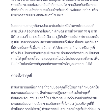
การเลือกแสดงโฆษณาสินค้าที่ท่านสนใจ การป้องกันหรือการ
จำกัดจำนวนครั้งที่ท่านจะเห็นหน้าเว็บไซต์ของโฆษณาซ้ำๆ เพื่อ
ช่วยวัดความมีประสิทธิผลของโฆษณา
โปรดทราบว่าคุกกี้บางประเภทในเว็บไซต์นี้จัดการโดยบุคคลที่
สาม เช่น เครือข่ายการโฆษณา ลักษณะการทำงานต่าง ๆ อาทิ
วิดีโอ แผนที่ และโซเชียลมีเดีย และผู้ให้บริการเว็บไซต์ภายนอกอื่น
ๆ เช่น บริการวิเคราะห์การเข้าเยี่ยมชมเว็บไซต์ เป็นต้น คุกกี้เหล่า
นี้มักจะเป็นคุกกี้เพื่อการวิเคราะห์/วัดผลการทำงาน หรือคุกกี้
เพื่อปรับเนื้อหาเข้ากับกลุ่มเป้าหมาย ท่านควรต้องศึกษานโยบาย
การใช้คุกกี้และนโยบายส่วนบุคคลในเว็บไซต์ของบุคคลที่สาม เพื่อ
ให้เข้าใจถึงวิธีการที่บุคคลที่สามอาจนำข้อมูลของท่านไปใช้
การตั้งค่าคุกกี้
ท่านสามารถบล็อกการทำงานของคุกกี้ได้โดยการกำหนดค่าใน
เบราวเซอร์ของท่าน ซึ่งท่านอาจปฏิเสธการติดตั้งค่าคุกกี้
ทั้งหมดหรือบางประเภทก็ได้ แต่พึงตระหนักว่าหากท่านตั้งค่าเบ
ราวเซอร์ของท่านด้วยการบล็อกคุกกี้ทั้งหมด (รวมถึงคุกกี้ที่
จำเป็นต่อการใช้งาน) ท่านอาจจะไม่สามารถเข้าสู่เว็บไซต์ทั้งหมด