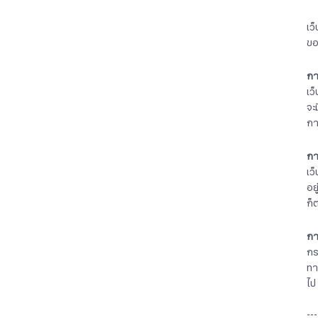
เว
ขอ
กา
เว
จะ
กา
กา
เว
อย
ก็
กา
กร
ทา
ไป
---