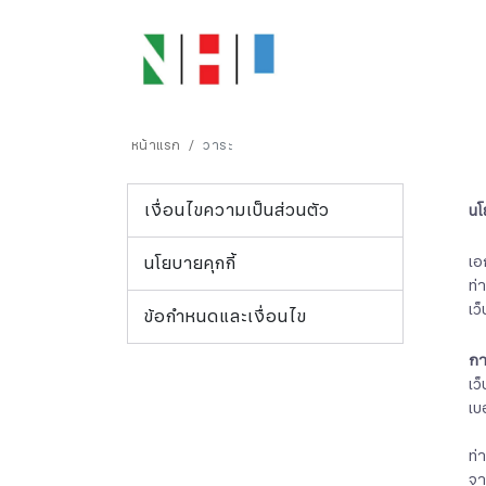
หน้าแรก
วาระ
เงื่อนไขความเป็นส่วนตัว
นโ
นโยบายคุกกี้
เอ
ท่
เว
ข้อกำหนดและเงื่อนไข
กา
เว็
เบ
ท่
จา